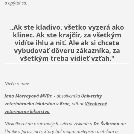
a opýtať sa.
„Ak ste kladivo, všetko vyzerá ako
klinec. Ak ste krajčír, za všetkým
vidíte ihlu a niť. Ale ak si chcete
vybudovať dôveru zákazníka, za
všetkým treba vidieť vzťah."
Niečo o mne:
Jana Morvayová MVDr.
- absolventka
Univerzity
veterinárneho lekárstva v Brne
, odbor
Všeobecné
veterinárne lekárstvo
Niekoľkoročná prax malých zvierat získaná u
Dr. Švihrana
na
klinike v Jarovciach, ktorý bol mojím najlepším učiteľom a