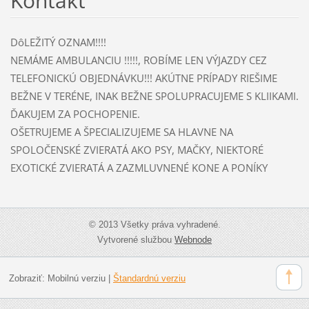
Kontakt
DôLEŽITÝ OZNAM!!!!
NEMÁME AMBULANCIU !!!!!, ROBÍME LEN VÝJAZDY CEZ
TELEFONICKÚ OBJEDNÁVKU!!! AKÚTNE PRÍPADY RIEŠIME
BEŽNE V TERÉNE, INAK BEŽNE SPOLUPRACUJEME S KLIIKAMI.
ĎAKUJEM ZA POCHOPENIE.
OŠETRUJEME A ŠPECIALIZUJEME SA HLAVNE NA
SPOLOČENSKÉ ZVIERATÁ AKO PSY, MAČKY, NIEKTORÉ
EXOTICKÉ ZVIERATÁ A ZAZMLUVNENÉ KONE A PONÍKY
© 2013 Všetky práva vyhradené.
Vytvorené službou
Webnode
Zobraziť:
Mobilnú verziu
|
Štandardnú verziu