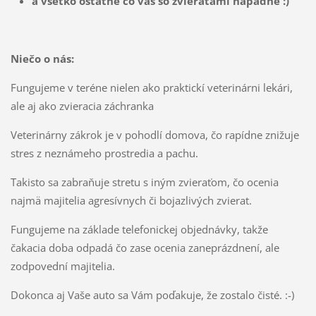
a všetko ostatné čo vás so zvieratami napadne :)
Niečo o nás:
Fungujeme v teréne nielen ako praktickí veterinárni lekári,
ale aj ako zvieracia záchranka
Veterinárny zákrok je v pohodlí domova, čo rapídne znižuje
stres z neznámeho prostredia a pachu.
Takisto sa zabraňuje stretu s iným zvieraťom, čo ocenia
najmä majitelia agresívnych či bojazlivých zvierat.
Fungujeme na základe telefonickej objednávky, takže
čakacia doba odpadá čo zase ocenia zaneprázdnení,
ale
zodpovední majitelia.
Dokonca aj Vaše
auto
sa Vám poďakuje, že zostalo čisté. :-)