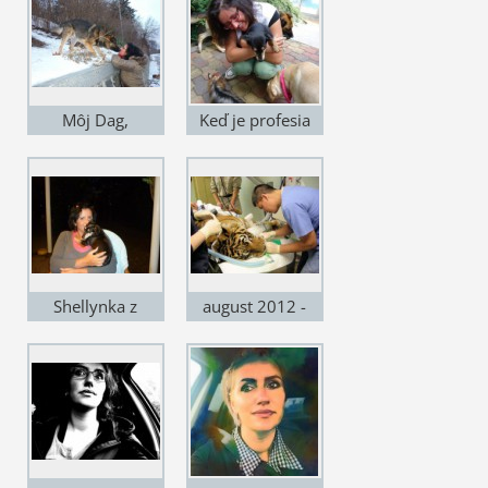
Môj Dag,
Keď je profesia
zachránený z
koníčkom.
ulice.
Shellynka z
august 2012 -
útulku som si
Sibír.
musela proste
nechať!