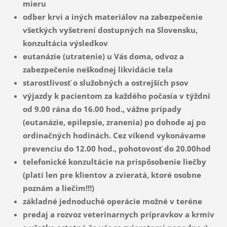
mieru
odber krvi a iných materiálov na zabezpečenie
všetkých vyšetrení dostupných na Slovensku,
konzultácia výsledkov
eutanázie (utratenie) u Vás doma, odvoz a
zabezpečenie neškodnej likvidácie tela
starostlivosť o služobných a ostrejších psov
výjazdy k pacientom za každého počasia v týždni
od 9.00 rána do 16.00 hod., vážne prípady
(eutanázie, epilepsie, zranenia) po dohode aj po
ordinačných hodinách. Cez víkend vykonávame
prevenciu do 12.00 hod., pohotovosť do 20.00hod
telefonické konzultácie na prispôsobenie liečby
(platí len pre klientov a zvieratá, ktoré osobne
poznám a liečim!!!)
základné jednoduché operácie možné v teréne
predaj a rozvoz veterinarnych prípravkov a krmív