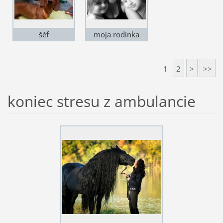
šéf
moja rodinka
užasných
1
2
>
>>
koniec stresu z ambulancie