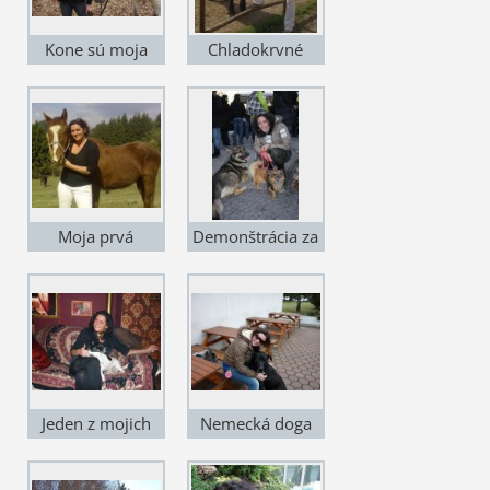
Kone sú moja
Chladokrvné
celoživotná vášeň
kone milujem
zdedená po
mojom otcovi -
konskom
veterinárovi.
Moja prvá
Demonštrácia za
kobylka.
práva zvierat - za
prijatie nového
zákona o ochrane
zvierat.
Jeden z mojich
Nemecká doga
zachránencov.
Maxo z útulku