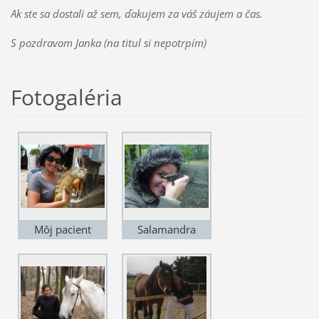
Ak ste sa dostali až sem, ďakujem za váš záujem a čas.
S pozdravom Janka (na titul si nepotrpím)
Fotogaléria
Môj pacient
Salamandra
leguán.
škvrnitá, o ich
záchranu som
bojovala niekoľko
rokov.