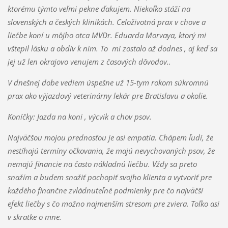
ktorému t
ýmto veľmi pekne ďakujem.
Niekoľko stáží na
slovenských a českých klinikách.
Celoživotná prax v chove a
liečbe koní u môjho otca MVDr. Eduarda Morvaya, ktorý mi
vštepil lásku a obdiv k nim. To mi zostalo až dodnes , aj keď sa
jej už len okrajovo venujem z časových dôvodov..
V dnešnej dobe vediem úspešne už
15-tym rokom súkromnú
prax ako výjazdový veterinárny lekár pre Bratislavu a okolie.
Koníčky: Jazda na koni , výcvik a chov psov.
Najväčšou mojou prednosťou je asi empatia. Chápem ľudí, že
nestíhajú termíny očkovania, že majú nevychovaných psov, že
nemajú financie na často nákladnú liečbu. Vždy sa preto
snažím a budem snažiť pochopiť svojho klienta a vytvoriť pre
každého finančne zvládnuteľné podmienky pre čo najväčší
efekt liečby s čo možno najmenším stresom pre zviera. Toľko asi
v skratke o mne.