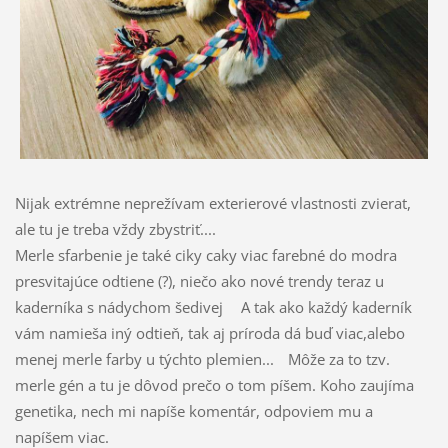
Nijak extrémne neprežívam exterierové vlastnosti zvierat,
ale tu je treba vždy zbystriť....
Merle sfarbenie je také ciky caky viac farebné do modra
presvitajúce odtiene (?), niečo ako nové trendy teraz u
kaderníka s nádychom šedivej
A tak ako každý kaderník
vám namieša iný odtieň,
tak aj príroda dá buď viac,alebo
menej merle farby u týchto plemien...
Môže za to tzv.
merle gén a tu je dôvod prečo o tom píšem. Koho zaujíma
genetika, nech mi napíše komentár, odpoviem mu a
napíšem viac.