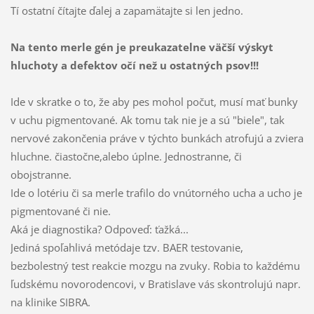
Tí ostatní čítajte ďalej a zapamätajte si len jedno.
Na tento merle gén je preukazatelne väčší výskyt
hluchoty a defektov očí než u ostatných psov!!!
Ide v skratke o to, že aby pes mohol počut, musí mať bunky
v uchu pigmentované. Ak tomu tak nie je a sú "biele", tak
nervové zakončenia práve v týchto bunkách atrofujú a zviera
hluchne. čiastočne,alebo úplne. Jednostranne, či
obojstranne.
Ide o lotériu či sa merle trafilo do vnútorného ucha a ucho je
pigmentované či nie.
Aká je diagnostika? Odpoveď: ťažká...
Jediná spoľahlivá metódaje tzv. BAER testovanie,
bezbolestný test reakcie mozgu na zvuky. Robia to každému
ľudskému novorodencovi,
v Bratislave vás skontrolujú napr.
na klinike SIBRA.