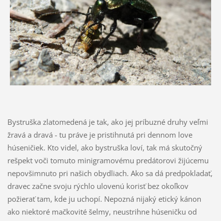
Bystruška zlatomedená je tak, ako jej príbuzné druhy veľmi
žravá a dravá - tu práve je pristihnutá pri dennom love
húseničiek. Kto videl, ako bystruška loví, tak má skutočný
rešpekt voči tomuto minigramovému predátorovi žijúcemu
nepovšimnuto pri našich obydliach. Ako sa dá predpokladať,
dravec začne svoju rýchlo ulovenú korisť bez okoľkov
požierať tam, kde ju uchopí. Nepozná nijaký etický kánon
ak
o niektoré mačkovité šelmy, neustrihne húseničku od