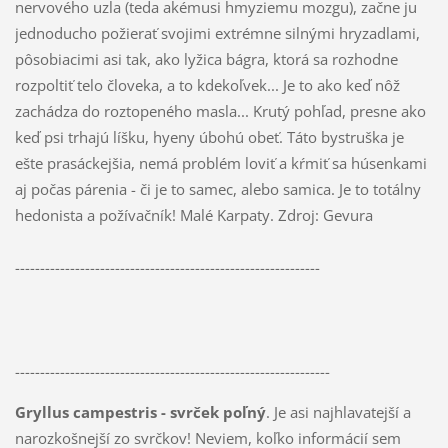
nervového uzla (teda akémusi hmyziemu mozgu), začne ju
jednoducho požierať svojimi extrémne silnými hryzadlami,
pôsobiacimi asi tak, ako lyžica bágra, ktorá sa rozhodne
rozpoltiť telo človeka, a to kdekoľvek... Je to ako keď nôž
zachádza do roztopeného masla... Krutý pohľad, presne ako
keď psi trhajú líšku, hyeny úbohú obeť. Táto bystruška je
ešte prasáckejšia, nemá problém loviť a kŕmiť sa húsenkami
aj počas párenia - či je to samec, alebo samica. Je to totálny
hedonista a požívačník! Malé Karpaty. Zdroj: Gevura
-------------------------------------------------------------
---------------------------------------------------------------
Gryllus campestris - svrček poľný
. Je asi najhlavatejší a
narozkošnejší zo svrčkov! Neviem, koľko informácií sem