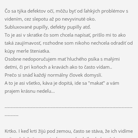
Čo sa týka defektov očí, môžu byť od ľahkých problémov s
videním, cez slepotu až po nevyvinuté oko.
Subluxované pupilly, defekty pupilly atď.
To je asi v skratke čo som chcela napísať, prišlo mi to ako
taká zaujímavosť, rozhodne som nikoho nechcela odradiť od
kúpy merle šteniatka.
Osobne nedoporučujem mať hluchého psíka s malými
deťmi, či pri koňoch a kravách ako to často vídam..
Prečo si snáď každý normálny človek domyslí.
A to je asi všetko, káva je dopitá, ide sa "makať" a vám
prajem krásnu nedeľu...
-----------------------------------------------------------------------------------
---------
Krtko. I keď krti žijú pod zemou, často se stáva, že ich vidíme