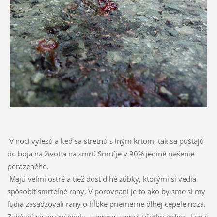
V noci vylezú a keď sa stretnú s iným krtom, tak sa púšťajú
do boja na život a na smrť. Smrť je v 90% jediné riešenie
porazeného.
Majú veľmi ostré a
tiež dosť dlhé zúbky, ktorými si vedia
spôsobiť smrteľné rany. V porovnaní je to ako by sme si my
ľudia zasadzovali rany o hĺbke priemerne dlhej čepele noža.
Zabíjajú se bez rozdielu - samice, samci, všetko jedno.. Len v