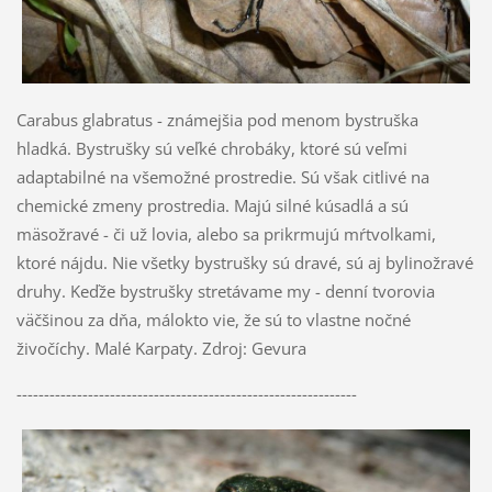
Carabus glabratus - známejšia pod menom bystruška
hladká. Bystrušky sú veľké chrobáky, ktoré sú veľmi
adaptabilné na všemožné prostredie. Sú však citlivé na
chemické zmeny prostredia. Majú silné kúsadlá a sú
mäsožravé - či už lovia, alebo sa prikrmujú mŕtvolkami,
ktoré nájdu. Nie všetky bystrušky sú dravé, sú aj bylinožravé
druhy. Keďže bystrušky stretávame my - denní tvorovia
väčšinou za dňa, málokto vie, že sú to vlastne nočné
živočíchy. Malé Karpaty. Zdroj: Gevura
--------------------------------------------------------------