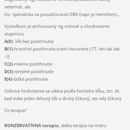
veterinár, ale
tzv. špecialista na posudzovanie DBK (napr.ja nemôžem)...
Výsledkom je archivovaný rtg snímok a ohodnotenie
stupnicou
A(0)
- kĺb bez postihnutia
B(1)
-hraničné postihnutie (nami hovorené LTT- len tak tak
:-)
)
C(2)
-mierne postihnutie
D(3)
-stredné postihnutie
E(4)
-ťažké postihnutie
Celkové hodnotenie sa udáva podľa horšieho kĺbu, tzn. že
keď máte jeden Ačkový kĺb a druhý Ečkový, ste celý Ečkový
Čo terapia?
KONZERVATÍVNA terapia
, alebo terapia na mieru