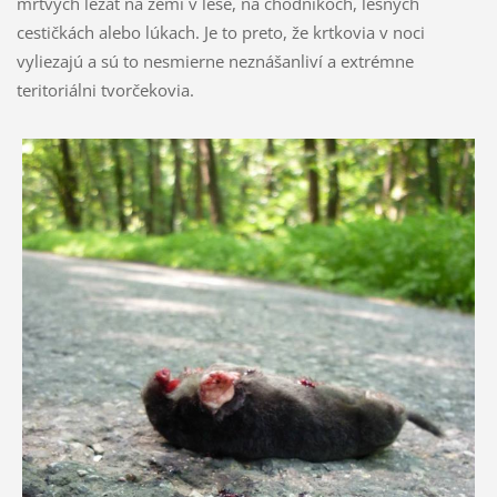
mŕtvych ležať na zemi v lese, na chodníkoch, lesných
cestičkách alebo lúkach. Je to preto, že krtkovia v noci
vyliezajú a sú to nesmierne neznášanliví a extrémne
teritoriálni tvorčekovia.