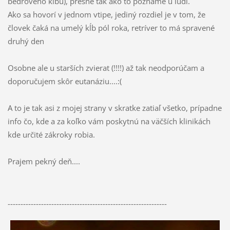
bedrového kĺbu), presne tak ako to poznáme u ľudí.
Ako sa hovorí v jednom vtipe, jediný rozdiel je v tom, že
človek čaká na umelý kĺb pól roka, retríver to má spravené
druhý den
Osobne ale u starších zvierat (!!!!) až tak neodporúčam a
doporučujem skôr eutanáziu....:(
A to je tak asi z mojej strany v skratke zatiaľ všetko, prípadne
info čo, kde a za koľko vám poskytnú na väčších klinikách
kde určité zákroky robia.
Prajem pekný deň....
--------------------------------------------------------------