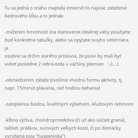
Tu sa jedná o snahu majiteľa zmierniť čo najviac zaťaženie
bedrového kĺbu a to jednak:
-znížením hmotnosti (na stanovenie ideálnej váhy použijete
buď konkrétne tabuľky, alebo sa opýtate svojho veterinára,
ja
osobne sa držím starého príslovia, že psovi by mali byť
vidieť posledné 2 rebrá-teda u väčšiny plemien
:-)
....)
-obmedzením záťaže (zvolíme vhodnú formu aktivity, tj.
napr. 15minút plávania, než hodinu behania)
-zateplenou búdou, kvalitným výbehom, kľudovým režimom
-kĺbna výživa, chondroprotektíva (či už ako súčast granúl,
tabliet, práškov, surových veľkých kostí, či po domácky
vyrobená psia "huspeninka")