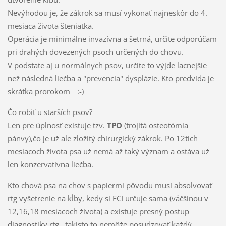
Nevýhodou je, že zákrok sa musí vykonať najneskôr do 4.
mesiaca života šteniatka.
Operácia je minimálne invazívna a šetrná, určite odporúčam
pri drahých dovezených psoch určených do chovu.
V podstate aj u normálnych psov, určite to výjde lacnejšie
než následná liečba a "prevencia" dysplázie. Kto predvída je
skrátka prorokom
:-)
Čo robiť u starších psov?
Len pre úplnosť existuje tzv.
TPO
(trojitá osteotómia
pánvy),čo je už ale zložitý chirurgický zákrok. Po 12tich
mesiacoch života psa už nemá až taký význam a ostáva už
len konzervatívna liečba.
Kto chová psa na chov s papiermi pôvodu musí absolvovať
rtg vyšetrenie na kĺby, kedy si FCI určuje sama (väčšinou v
12,16,18 mesiacoch života) a existuje presný postup
diagnostiky rtg., takisto to nemôže posudzovať každý