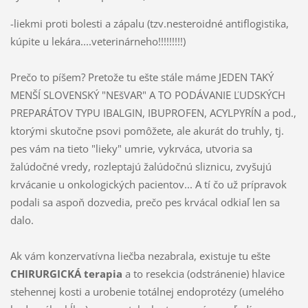
-liekmi proti bolesti a zápalu (tzv.nesteroidné antiflogistika,
kúpite u lekára....veterinárneho!!!!!!!!!)
Prečo to píšem? Pretože tu ešte stále máme JEDEN TAKÝ
MENŠÍ SLOVENSKÝ "NEšVAR" A TO PODÁVANIE ĽUDSKÝCH
PREPARÁTOV TYPU IBALGIN, IBUPROFEN, ACYLPYRÍN a pod.,
ktorými skutočne psovi pomôžete, ale akurát do truhly, tj.
pes vám na tieto "lieky" umrie, vykrváca, utvoria sa
žalúdočné vredy, rozleptajú žalúdočnú sliznicu, zvyšujú
krvácanie u onkologických pacientov... A tí čo už prípravok
podali sa aspoň dozvedia, prečo pes krvácal odkiaľ len sa
dalo.
Ak vám konzervatívna liečba nezabrala, existuje tu ešte
CHIRURGICKÁ terapia
a to resekcia (odstránenie) hlavice
stehennej kosti a urobenie totálnej endoprotézy (umelého