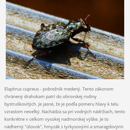
Elaphrus cupreus - pobrežník medený. Tento zákonom
chránený drahokam patrí do obrovskej rodiny
bystruškovitých. Je jasné, že je podľa pomeru hlavy k telu
vzrastom neveľký. Nachádza sa pri vodných nádržiach, tento
konkrétne v celkom vysokej nadmorskej výške. Je to
nádherný "úlovok", hmyzák s tyrkysovými a smaragdovými