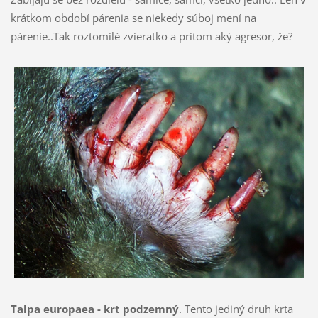
krátkom období párenia se niekedy súboj mení na
párenie..Tak roztomilé zvieratko a pritom aký agresor, že?
Talpa europaea - krt podzemný
. Tento jediný druh krta