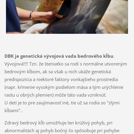
DBK je genetická vývojová vada bedrového kĺbu
.
Vývojová!!!! Tzn. že šteniatko sa rodí s normálne utvoreným
bedrovým kĺbom, ak sa však u nich ukáže genetická
predispozícia a niektoré faktory vonkajšieho prostredia
(napr. kŕmenie vysokým podielom mäsa a tým urýchlenie
rastu u obrých plemien) môže táto vada vzniknúť.
U detí je to pre zaujímavosť iné, tie už sa rodia so "zlými
kĺbami"..
Zdravý bedrový kĺb umožňuje len krúživý pohyb, pri
abnormalitách aj pohyb bočný čo spôsobuje pri pohybe