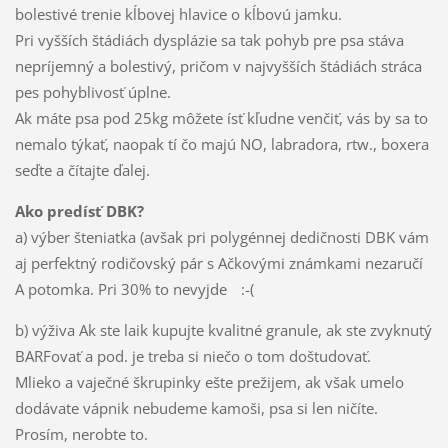
bolestivé trenie kĺbovej hlavice o kĺbovú jamku.
Pri vyšších štádiách dysplázie sa tak pohyb pre psa stáva
nepríjemný a bolestivý, pričom v najvyšších štádiách stráca
pes pohyblivosť úplne.
Ak máte psa pod 25kg môžete ísť kľudne venčiť, vás by sa to
nemalo týkať, naopak tí čo majú NO, labradora, rtw., boxera
seďte a čítajte ďalej.
Ako predísť DBK?
a) výber šteniatka (avšak pri polygénnej dedičnosti DBK vám
aj perfektný rodičovský pár s Ačkovými známkami nezaručí
A potomka. Pri 30% to nevyjde
:-(
b) výživa Ak ste laik kupujte kvalitné granule, ak ste zvyknutý
BARFovať a pod. je treba si niečo o tom doštudovať.
Mlieko a vaječné škrupinky ešte prežijem, ak však umelo
dodávate vápnik nebudeme kamoši, psa si len ničíte.
Prosím, nerobte to.