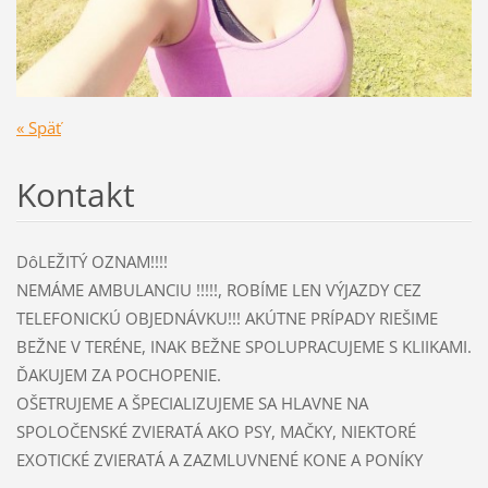
« Späť
Kontakt
DôLEŽITÝ OZNAM!!!!
NEMÁME AMBULANCIU !!!!!, ROBÍME LEN VÝJAZDY CEZ
TELEFONICKÚ OBJEDNÁVKU!!! AKÚTNE PRÍPADY RIEŠIME
BEŽNE V TERÉNE, INAK BEŽNE SPOLUPRACUJEME S KLIIKAMI.
ĎAKUJEM ZA POCHOPENIE.
OŠETRUJEME A ŠPECIALIZUJEME SA HLAVNE NA
SPOLOČENSKÉ ZVIERATÁ AKO PSY, MAČKY, NIEKTORÉ
EXOTICKÉ ZVIERATÁ A ZAZMLUVNENÉ KONE A PONÍKY