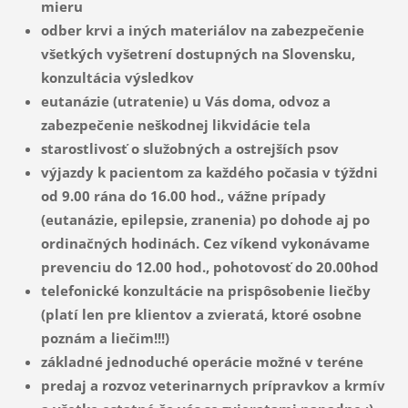
mieru
odber krvi a iných materiálov na zabezpečenie
všetkých vyšetrení dostupných na Slovensku,
konzultácia výsledkov
eutanázie (utratenie) u Vás doma, odvoz a
zabezpečenie neškodnej likvidácie tela
starostlivosť o služobných a ostrejších psov
výjazdy k pacientom za každého počasia v týždni
od 9.00 rána do 16.00 hod., vážne prípady
(eutanázie, epilepsie, zranenia) po dohode aj po
ordinačných hodinách. Cez víkend vykonávame
prevenciu do 12.00 hod., pohotovosť do 20.00hod
telefonické konzultácie na prispôsobenie liečby
(platí len pre klientov a zvieratá, ktoré osobne
poznám a liečim!!!)
základné jednoduché operácie možné v teréne
predaj a rozvoz veterinarnych prípravkov a krmív