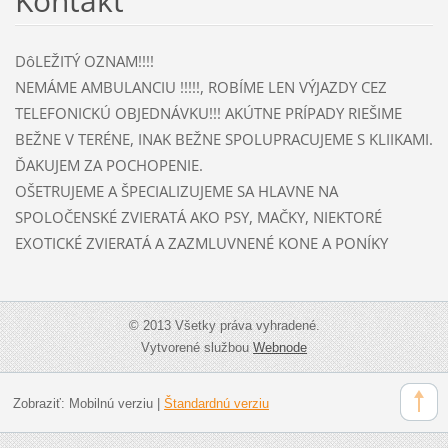
Kontakt
DôLEŽITÝ OZNAM!!!!
NEMÁME AMBULANCIU !!!!!, ROBÍME LEN VÝJAZDY CEZ
TELEFONICKÚ OBJEDNÁVKU!!! AKÚTNE PRÍPADY RIEŠIME
BEŽNE V TERÉNE, INAK BEŽNE SPOLUPRACUJEME S KLIIKAMI.
ĎAKUJEM ZA POCHOPENIE.
OŠETRUJEME A ŠPECIALIZUJEME SA HLAVNE NA
SPOLOČENSKÉ ZVIERATÁ AKO PSY, MAČKY, NIEKTORÉ
EXOTICKÉ ZVIERATÁ A ZAZMLUVNENÉ KONE A PONÍKY
© 2013 Všetky práva vyhradené.
Vytvorené službou
Webnode
Zobraziť:
Mobilnú verziu
|
Štandardnú verziu