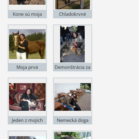
Kone sú moja
Chladokrvné
celoživotná vášeň
kone milujem
zdedená po
mojom otcovi -
konskom
veterinárovi.
Moja prvá
Demonštrácia za
kobylka.
práva zvierat - za
prijatie nového
zákona o ochrane
zvierat.
Jeden z mojich
Nemecká doga
zachránencov.
Maxo z útulku