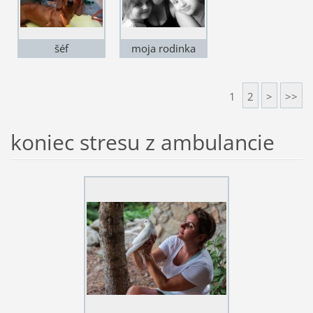
šéf
moja rodinka
užasných
1
2
>
>>
koniec stresu z ambulancie