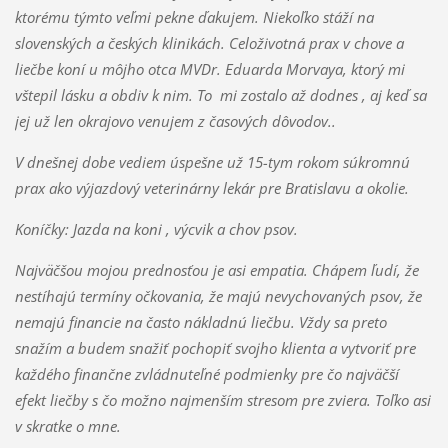
ktorému t
ýmto veľmi pekne ďakujem.
Niekoľko stáží na
slovenských a českých klinikách.
Celoživotná prax v chove a
liečbe koní u môjho otca MVDr. Eduarda Morvaya, ktorý mi
vštepil lásku a obdiv k nim. To mi zostalo až dodnes , aj keď sa
jej už len okrajovo venujem z časových dôvodov..
V dnešnej dobe vediem úspešne už
15-tym rokom súkromnú
prax ako výjazdový veterinárny lekár pre Bratislavu a okolie.
Koníčky: Jazda na koni , výcvik a chov psov.
Najväčšou mojou prednosťou je asi empatia. Chápem ľudí, že
nestíhajú termíny očkovania, že majú nevychovaných psov, že
nemajú financie na často nákladnú liečbu. Vždy sa preto
snažím a budem snažiť pochopiť svojho klienta a vytvoriť pre
každého finančne zvládnuteľné podmienky pre čo najväčší
efekt liečby s čo možno najmenším stresom pre zviera. Toľko asi
v skratke o mne.