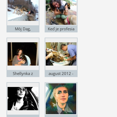
Môj Dag,
Keď je profesia
zachránený z
koníčkom.
ulice.
Shellynka z
august 2012 -
útulku som si
Sibír.
musela proste
nechať!