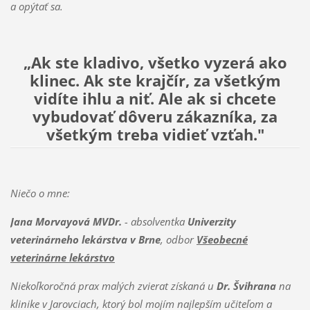
a opýtať sa.
„Ak ste kladivo, všetko vyzerá ako
klinec. Ak ste krajčír, za všetkým
vidíte ihlu a niť. Ale ak si chcete
vybudovať dôveru zákazníka, za
všetkým treba vidieť vzťah."
Niečo o mne:
Jana Morvayová MVDr.
- absolventka
Univerzity
veterinárneho lekárstva v Brne
, odbor
Všeobecné
veterinárne lekárstvo
Niekoľkoročná prax malých zvierat získaná u
Dr. Švihrana
na
klinike v Jarovciach, ktorý bol mojím najlepším učiteľom a