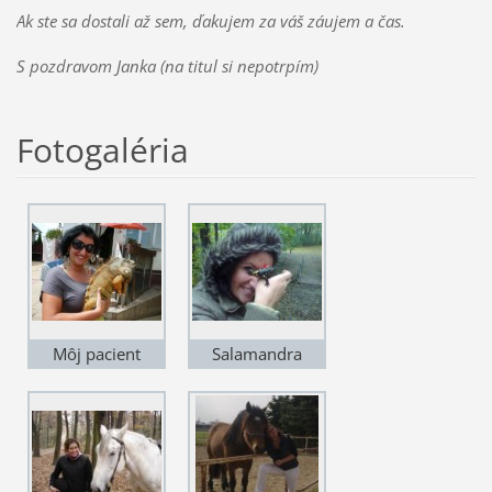
Ak ste sa dostali až sem, ďakujem za váš záujem a čas.
S pozdravom Janka (na titul si nepotrpím)
Fotogaléria
Môj pacient
Salamandra
leguán.
škvrnitá, o ich
záchranu som
bojovala niekoľko
rokov.