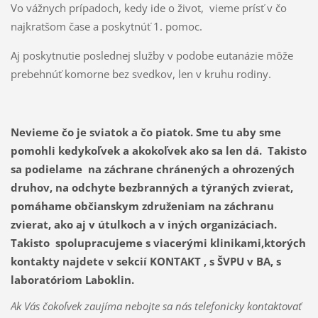
Vo vážnych prípadoch, kedy ide o život, vieme prísť v čo
najkratšom čase a poskytnúť 1. pomoc.
Aj poskytnutie poslednej služby v podobe eutanázie môže
prebehnúť komorne bez svedkov, len v kruhu rodiny.
Nevieme čo je sviatok a čo piatok.
Sme
tu aby sme
pomohli kedykoľvek a akokoľvek ako sa len dá. Takisto
sa podielame na záchrane chránených a ohrozených
druhov, na odchyte bezbranných a týraných zvierat,
pomáhame občianskym združeniam na záchranu
zvierat, ako aj v útulkoch a v iných organizáciach.
Takisto spolupracujeme s viacerými klinikami,ktorých
kontakty najdete v sekcií KONTAKT , s ŠVPU v BA, s
laboratóriom Laboklin.
Ak Vás čokoľvek zaujíma nebojte sa nás telefonicky kontaktovať