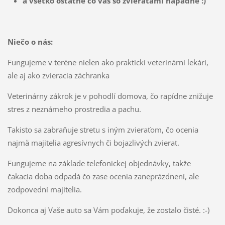
a všetko ostatné čo vás so zvieratami napadne :)
Niečo o nás:
Fungujeme v teréne nielen ako praktickí veterinárni lekári,
ale aj ako zvieracia záchranka
Veterinárny zákrok je v pohodlí domova, čo rapídne znižuje
stres z neznámeho prostredia a pachu.
Takisto sa zabraňuje stretu s iným zvieraťom, čo ocenia
najmä majitelia agresívnych či bojazlivých zvierat.
Fungujeme na základe telefonickej objednávky, takže
čakacia doba odpadá čo zase ocenia zaneprázdnení,
ale
zodpovední majitelia.
Dokonca aj Vaše
auto
sa Vám poďakuje, že zostalo čisté. :-)