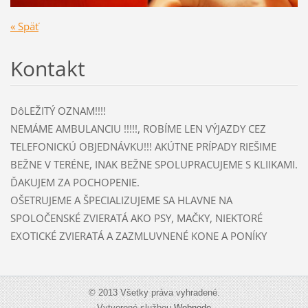
« Späť
Kontakt
DôLEŽITÝ OZNAM!!!!
NEMÁME AMBULANCIU !!!!!, ROBÍME LEN VÝJAZDY CEZ
TELEFONICKÚ OBJEDNÁVKU!!! AKÚTNE PRÍPADY RIEŠIME
BEŽNE V TERÉNE, INAK BEŽNE SPOLUPRACUJEME S KLIIKAMI.
ĎAKUJEM ZA POCHOPENIE.
OŠETRUJEME A ŠPECIALIZUJEME SA HLAVNE NA
SPOLOČENSKÉ ZVIERATÁ AKO PSY, MAČKY, NIEKTORÉ
EXOTICKÉ ZVIERATÁ A ZAZMLUVNENÉ KONE A PONÍKY
© 2013 Všetky práva vyhradené.
Vytvorené službou
Webnode